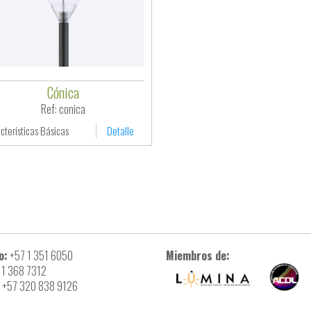
Cónica
Ref: conica
cterísticas Básicas
Detalle
o:
+57 1 351 6050
Miembros de:
 1 368 7312
+57 320 838 9126