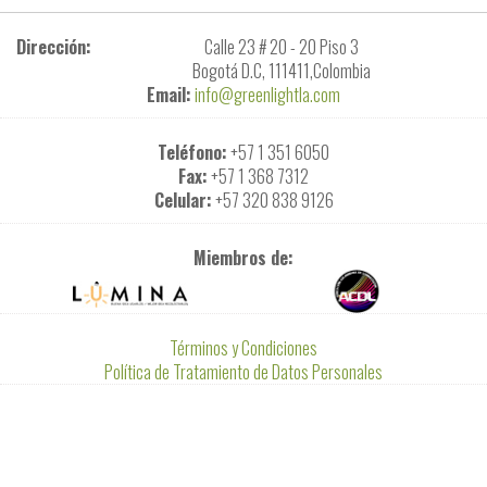
Dirección:
Calle 23 # 20 - 20 Piso 3
Bogotá D.C, 111411,Colombia
Email:
info@greenlightla.com
Teléfono:
+57 1 351 6050
Fax:
+57 1 368 7312
Celular:
+57 320 838 9126
Miembros de:
Términos y Condiciones
Política de Tratamiento de Datos Personales
GreenLight ® S.A. -
2026
Todos los derechos reservados - Desarrollado
por:
Panda Consulting