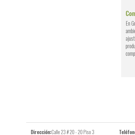
Com
En G
ambie
ajus
produ
comp
Dirección:
Calle 23 # 20 - 20 Piso 3
Teléfon