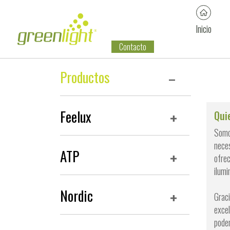
Inicio
Contacto
Productos
Feelux
Qui
Somos
neces
ATP
ofrec
ilumi
Nordic
Graci
excel
podem